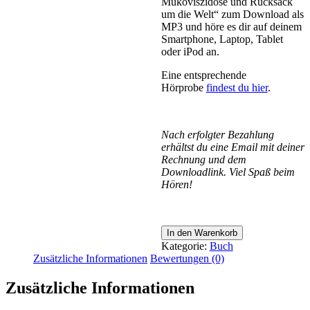
Mukoviszidose und Rucksack
um die Welt“ zum Download als
MP3 und höre es dir auf deinem
Smartphone, Laptop, Tablet
oder iPod an.
Eine entsprechende
Hörprobe
findest du hier
.
Nach erfolgter Bezahlung
erhältst du eine Email mit deiner
Rechnung und dem
Downloadlink. Viel Spaß beim
Hören!
"Das
In den Warenkorb
Leben
Kategorie:
Buch
passiert
Zusätzliche Informationen
Bewertungen (0)
für
dich"
Zusätzliche Informationen
Das
Hörbuch