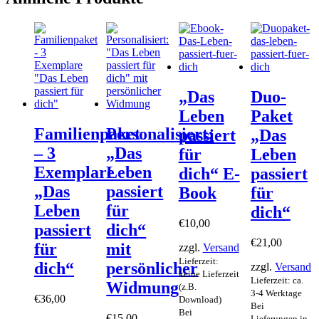
„Das
Duo-
Leben
Paket
Familienpaket
Personalisiert:
passiert
„Das
– 3
„Das
für
Leben
Exemplare
Leben
dich“ E-
passiert
„Das
passiert
Book
für
Leben
für
dich“
€
10,00
passiert
dich“
€
21,00
für
mit
zzgl.
Versand
Lieferzeit:
dich“
persönlicher
zzgl.
Versand
keine Lieferzeit
Lieferzeit: ca.
Widmung
(z.B.
3-4 Werktage
€
36,00
Download)
Bei
Bei
€
15,00
Lieferungen in