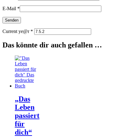
E-Mail
*
Current ye@r
*
Das könnte dir auch gefallen …
„Das
Leben
passiert
für
dich“