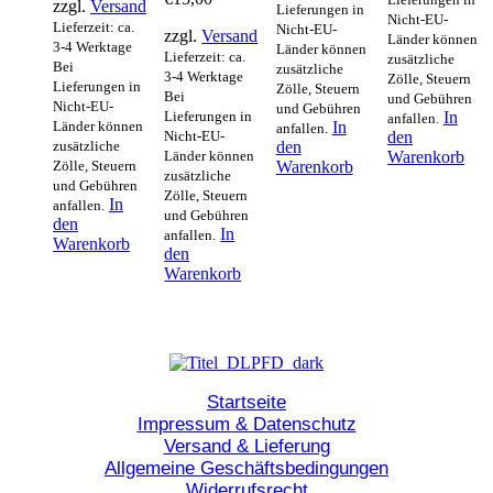
zzgl.
Versand
Lieferungen in
Nicht-EU-
Lieferzeit: ca.
Nicht-EU-
zzgl.
Versand
Länder können
3-4 Werktage
Länder können
Lieferzeit: ca.
zusätzliche
Bei
zusätzliche
3-4 Werktage
Zölle, Steuern
Lieferungen in
Zölle, Steuern
Bei
und Gebühren
Nicht-EU-
und Gebühren
Lieferungen in
In
anfallen.
Länder können
In
anfallen.
Nicht-EU-
den
zusätzliche
den
Länder können
Warenkorb
Zölle, Steuern
Warenkorb
zusätzliche
und Gebühren
Zölle, Steuern
In
anfallen.
und Gebühren
den
In
anfallen.
Warenkorb
den
Warenkorb
Startseite
Impressum & Datenschutz
Versand & Lieferung
Allgemeine Geschäftsbedingungen
Widerrufsrecht