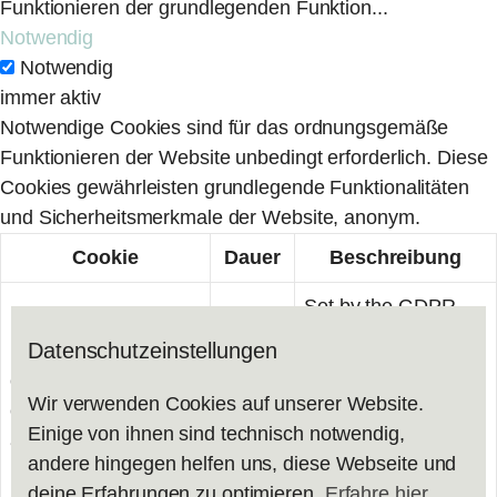
Funktionieren der grundlegenden Funktion
...
Notwendig
Notwendig
immer aktiv
Notwendige Cookies sind für das ordnungsgemäße
Funktionieren der Website unbedingt erforderlich. Diese
Cookies gewährleisten grundlegende Funktionalitäten
und Sicherheitsmerkmale der Website, anonym.
Cookie
Dauer
Beschreibung
Set by the GDPR
Cookie Consent
Datenschutzeinstellungen
plugin, this cookie is
cookielawinfo-
used to record the
Wir verwenden Cookies auf unserer Website.
checkbox-
1 year
user consent for the
Einige von ihnen sind technisch notwendig,
advertisement
cookies in the
andere hingegen helfen uns, diese Webseite und
"Advertisement"
deine Erfahrungen zu optimieren.
Erfahre hier