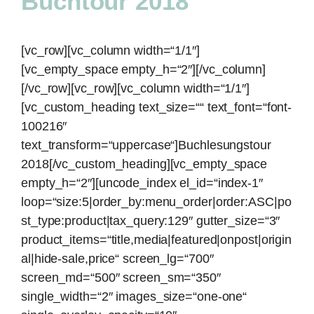
Buchtour 2018
[vc_row][vc_column width=“1/1″]
[vc_empty_space empty_h=“2″][/vc_column]
[/vc_row][vc_row][vc_column width=“1/1″]
[vc_custom_heading text_size=““ text_font=“font-
100216″
text_transform=“uppercase“]Buchlesungstour
2018[/vc_custom_heading][vc_empty_space
empty_h=“2″][uncode_index el_id=“index-1″
loop=“size:5|order_by:menu_order|order:ASC|po
st_type:product|tax_query:129″ gutter_size=“3″
product_items=“title,media|featured|onpost|origin
al|hide-sale,price“ screen_lg=“700″
screen_md=“500″ screen_sm=“350″
single_width=“2″ images_size=“one-one“