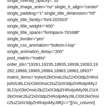
single_overlay_opacity=“10″
single_image_anim=“no“ single_h_align=“center“
single_padding=“1″ single_title_dimension=“h5″
single_title_family=“font-202503″
single_title_weight=“400″
single_title_space=“fontspace-781688″
single_border=“yes“
single_css_animation=“bottom-t-top“
single_animation_delay=“200″
post_matrix=“matrix“
order_ids=“19261,19235,18935,18936,19263,19
262,18966,18965,18964,18963,18962,18937″
matrix_items=“eyIwX2kiOnsic2luZ2xlX3dpZHRoI
joiNSJ9LCIxX2kiOnsic2luZ2xlX3dpZHRoIjoiMyJ
9LCIyX2kiOnsic2luZ2xlX3dpZHRoIjoiMyJ9LCIzX
2kiOnsic2luZ2xlX3dpZHRoIjoiMyJ9LCI0X2kiOnsi
c2luZ2xlX3dpZHRoIjoiMyJ9fQ==“][/vc_column]