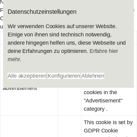
Notwendige Cookies sind für das ordnungsgemäße
Funktionieren der Website unbedingt erforderlich. Diese
Datenschutzeinstellungen
Cookies gewährleisten grundlegende Funktionalitäten
Wir verwenden Cookies auf unserer Website.
und Sicherheitsmerkmale der Website, anonym.
Einige von ihnen sind technisch notwendig,
Cookie
Dauer
Beschreibung
andere hingegen helfen uns, diese Webseite und
deine Erfahrungen zu optimieren.
Set by the GDPR
Erfahre hier
mehr.
Cookie Consent
plugin, this cookie is
cookielawinfo-
Alle akzeptieren
Konfigurieren
Ablehnen
used to record the
checkbox-
1 year
user consent for the
advertisement
cookies in the
"Advertisement"
category .
This cookie is set by
GDPR Cookie